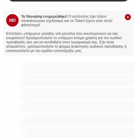
Το Skeeping ενημερώθηκε!
Ο ιστότοπος έχει πλέον
NB!
ολοκαίνουργιο σχεδιασμό και τα Token έχουν γίνει πολύ
φθηνότερα!
Επιπλέον, υπάρχουν χιλιάδες νέα μοντέλα που ανυπομονούν να σας
γνωρίσουν!
Χρησιμοποιήστε το υπάρχον όνομα χρήστη και τον κωδικό
πρόσβασής σας για να συνδεθείτε στον λογαριασμό σας. Εάν είναι
απαραίτητο, χρησιμοποιήστε τη φόρμα ανάκτησης κωδικού πρόσβασης ή
επικοινωνήστε με την ομάδα υποστήριξής μας.
BBW
Έγκυες
Αράβισσες
Ασιάτισσες
Γιαγιάδες
Δεσίματα