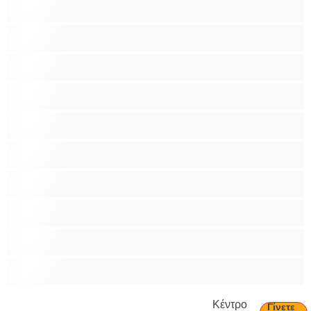
Ξυρισμένο μουνάκι
Ομαδικό Σεξ
Παιχνίδια
Πορνοστάρ
Πρωκτικό
Τεράστια Βυζιά
Τριχωτό μουνάκι
Φετίχ
Φοιτήτριες
Χυσίματα
Κέντρο
Γίνετε