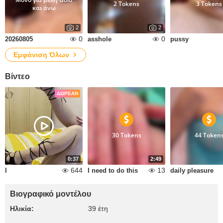
2 Tokens
3 Tokens
και άνω
2
2
0
0
20260805
asshole
pussy
Εμφάνιση Όλων
Βίντεο
ΔΩΡΕΆΝ
30 Tokens
44 Token
0:37
2:49
644
13
I
I need to do this
daily pleasure
Βιογραφικό μοντέλου
Ηλικία:
39 έτη