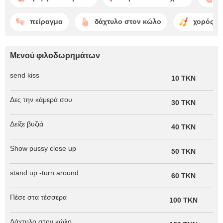
πείραγμα
δάχτυλο στον κώλο
χορός
Μενού φιλοδωρημάτων
send kiss
10 TKN
Δες την κάμερά σου
30 TKN
Δείξε βυζιά
40 TKN
Show pussy close up
50 TKN
stand up -turn around
60 TKN
Πέσε στα τέσσερα
100 TKN
Δάχτυλο στον κώλο