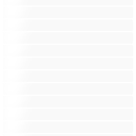
Μεγάλα βυζιά
Μεγάλα οπίσθια
Μελαχρινές
Μεσαία βυζιά
Μικρά βυζιά
Μικρόσωμη
Μωρά
Μύες
Νοικοκυρές
Ξανθός-ιά