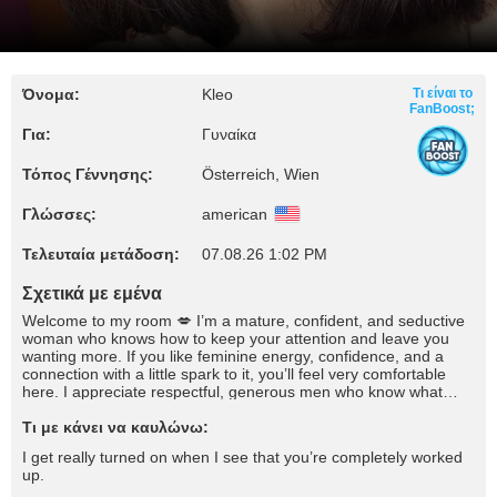
Όνομα:
Kleo
Τι είναι το
FanBoost;
Για:
Γυναίκα
Τόπος Γέννησης:
Österreich, Wien
Γλώσσες:
american
Τελευταία μετάδοση:
07.08.26 1:02 PM
Σχετικά με εμένα
Welcome to my room 💋 I’m a mature, confident, and seductive
woman who knows how to keep your attention and leave you
wanting more. If you like feminine energy, confidence, and a
connection with a little spark to it, you’ll feel very comfortable
here. I appreciate respectful, generous men who know what
they want and aren’t afraid to say it. Come a little closer, talk to
me, tease me, and let’s enjoy the moment together. With me, it’s
Τι με κάνει να καυλώνω:
not about rushing. It’s about chemistry, temptation, and knowing
I get really turned on when I see that you’re completely worked
how to enjoy the company of a real woman. ❤️
up.