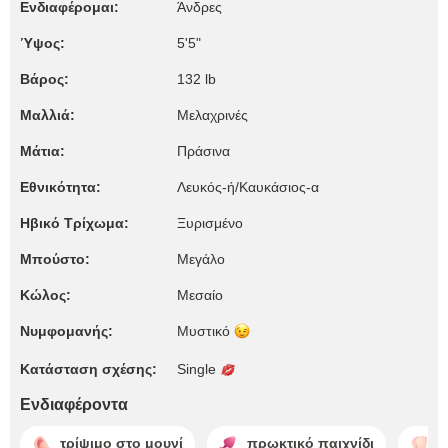
Ενδιαφέρομαι:
Άνδρες
Ύψος:
5'5"
Βάρος:
132 lb
Μαλλιά:
Μελαχρινές
Μάτια:
Πράσινα
Εθνικότητα:
Λευκός-ή/Καυκάσιος-α
Ηβικό Τρίχωμα:
Ξυρισμένο
Μπούστο:
Μεγάλο
Κώλος:
Μεσαίο
Νυμφομανής:
Μυστικό
Κατάσταση σχέσης:
Single
Ενδιαφέροντα
τρίψιμο στο μουνί
πρωκτικό παιχνίδι
γ