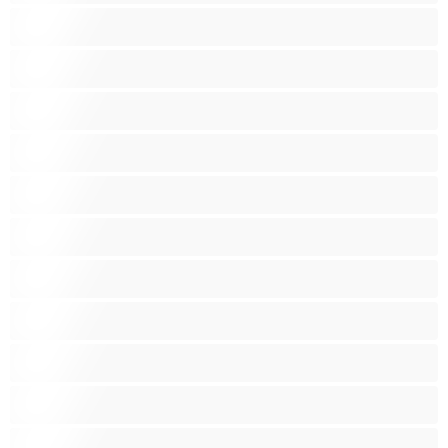
Ενήλικες 18+
Ηλικιωμένες
Ινδές
Κάπνισμα
Καλύτερα για Ιδιωτικές συνομιλίες
Καμπύλες
Κοκκινομάλλες
Λατίνα
Λεσβίες
Λευκά Κορίτσια
Μαύρες