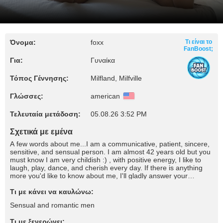
Όνομα:
foxx
Τι είναι το
FanBoost;
Για:
Γυναίκα
Τόπος Γέννησης:
Milfland, Milfville
Γλώσσες:
american
Τελευταία μετάδοση:
05.08.26 3:52 PM
Σχετικά με εμένα
A few words about me...I am a communicative, patient, sincere,
sensitive, and sensual person. I am almost 42 years old but you
must know I am very childish :) , with positive energy, I like to
laugh, play, dance, and cherish every day. If there is anything
more you'd like to know about me, I'll gladly answer your
curiosity. There are a few simple rules you have to follow when
joining my community: No free requests - Please use my tip
Τι με κάνει να καυλώνω:
menu
Sensual and romantic men
Τι με ξενερώνει: