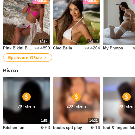
ΔΩΡΕΆΝ
ΔΩΡΕΆΝ
7
19
4859
4264
Pink Bikini Big Boobs
Ciao Bella
My Photos
Εμφάνιση Όλων
Βίντεο
70 Tokens
200 Tokens
400 Token
1:53
14:31
63
16
Kitchen fun
boobs spit play
foot 