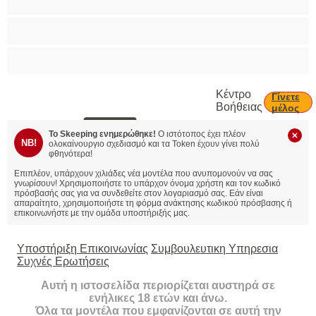
Φοιτήτριες
Χυσίματα
Κέντρο
Γίνετε
Βοήθειας
μέλος
Το Skeeping ενημερώθηκε!
Ο ιστότοπος έχει πλέον
NB!
ολοκαίνουργιο σχεδιασμό και τα Token έχουν γίνει πολύ
φθηνότερα!
Επιπλέον, υπάρχουν χιλιάδες νέα μοντέλα που ανυπομονούν να σας
γνωρίσουν!
Χρησιμοποιήστε το υπάρχον όνομα χρήστη και τον κωδικό
πρόσβασής σας για να συνδεθείτε στον λογαριασμό σας. Εάν είναι
απαραίτητο, χρησιμοποιήστε τη φόρμα ανάκτησης κωδικού πρόσβασης ή
επικοινωνήστε με την ομάδα υποστήριξής μας.
Υποστήριξη Επικοινωνίας
Συμβουλευτικη Υπηρεσια
Συχνές Ερωτήσεις
Αυτή η ιστοσελίδα περιορίζεται αυστηρά σε
ενήλικες 18 ετών και άνω.
Όλα τα μοντέλα που εμφανίζονται σε αυτή την