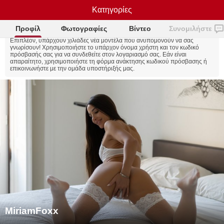
MiriamFoxx
Κατηγορίες
Το Skeeping ενημερώθηκε!
Ο ιστότοπος έχει πλέον
NB!
ολοκαίνουργιο σχεδιασμό και τα Token έχουν γίνει πολύ
φθηνότερα!
Προφίλ
Φωτογραφίες
Βίντεο
Συνομιλήστε
Επιπλέον, υπάρχουν χιλιάδες νέα μοντέλα που ανυπομονούν να σας
γνωρίσουν!
Χρησιμοποιήστε το υπάρχον όνομα χρήστη και τον κωδικό
πρόσβασής σας για να συνδεθείτε στον λογαριασμό σας. Εάν είναι
απαραίτητο, χρησιμοποιήστε τη φόρμα ανάκτησης κωδικού πρόσβασης ή
επικοινωνήστε με την ομάδα υποστήριξής μας.
MiriamFoxx