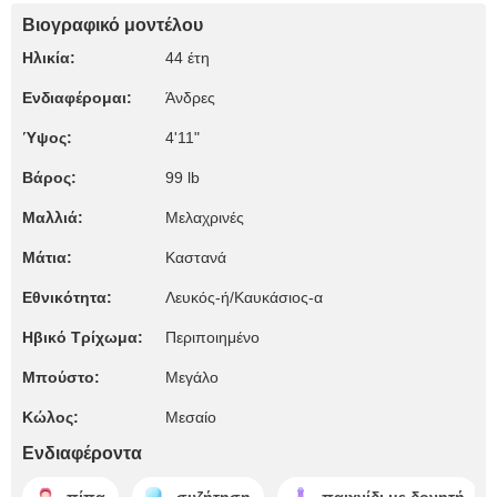
Βιογραφικό μοντέλου
Ηλικία:
44 έτη
Ενδιαφέρομαι:
Άνδρες
Ύψος:
4'11"
Βάρος:
99 lb
Μαλλιά:
Μελαχρινές
Μάτια:
Καστανά
Εθνικότητα:
Λευκός-ή/Καυκάσιος-α
Ηβικό Τρίχωμα:
Περιποιημένο
Μπούστο:
Μεγάλο
Κώλος:
Μεσαίο
Ενδιαφέροντα
πίπα
συζήτηση
παιχνίδι με δονητή