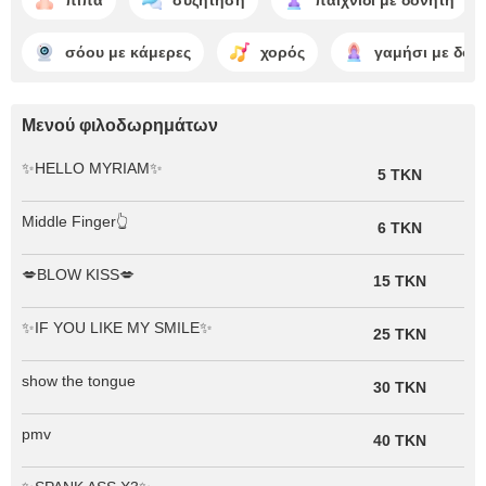
σόου με κάμερες
χορός
γαμήσι με δον
Μενού φιλοδωρημάτων
✨HELLO MYRIAM✨
5 TKN
Middle Finger👆
6 TKN
💋BLOW KISS💋
15 TKN
✨IF YOU LIKE MY SMILE✨
25 TKN
show the tongue
30 TKN
pmv
40 TKN